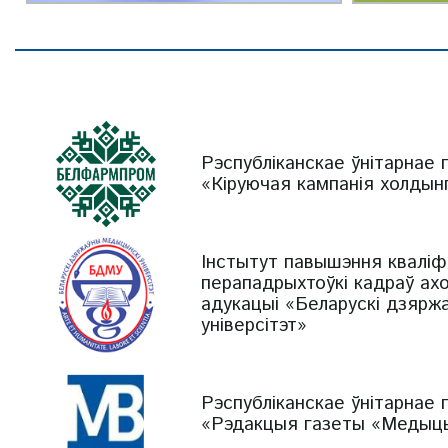
Рэспубліканскае ўнітарнае
«Кіруючая кампанія холды
Інстытут павышэння кваліфі
перападрыхтоўкі кадраў ах
адукацыі «Беларускі дзярж
універсітэт»
Рэспубліканскае ўнітарнае
«Рэдакцыя газеты «Медыцы