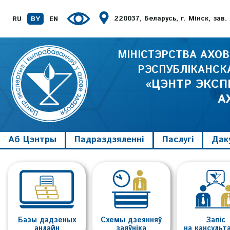
220037, Беларусь, г. Мінск, зав.
RU
BY
EN
МІНІСТЭРСТВА АХО
РЭСПУБЛІКАНСК
«ЦЭНТР ЭКСП
А
Аб Цэнтры
Падраздзяленні
Паслугі
Дак
Базы дадзеных
Схемы дзеянняў
Запіс
анлайн
заяўніка
на кансуль