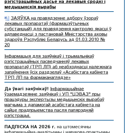
рэгістрацыйных дасье на лекавыя сродкі і
медыцынскія вырабы
ЗАЯЎКА на правядзенне адбору ўзораў
лекавых прэпаратаў (фармацэўтычных
субстанцый) для правядзення кантролю якасці ў
адпаведнасці з пастановай Міністэрства аховы
здароўя Рэспублікі Беларусь ад 01.03.2010 №
20
Інфармацыя для заяўнікаў і трымальнікаў
рэгістрацыйных пасведчанняў лекавых
прэпаратаў (ТРП ЛП) аб неабходнасці належнага
запаўнення ўсіх раздзелаў «Асабістага кабінета
ТРП ЛП па фармаканаглядзе»
Да ўвагі заяўнікаў!
Інфармацыйнае
ўзаемадзеянне заяўнікаў і УП "ЦЭВАЗ" пры
працэдуры экспертызы медыцынскіх вырабаў
магчыма з дапамогай асабістага кабінета на
сайце прадпрыемства пасля папярэдняй
рэгістрацыі.
ПАДПІСКА НА 2026 г.
на штомесячны
інфармацыйна-аналітычны і навукова-практычны