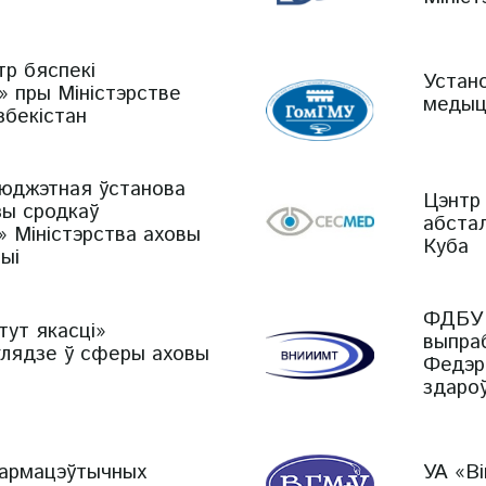
р бяспекі
Устан
 пры Міністэрстве
медыцы
збекістан
юджэтная ўстанова
Цэнтр
зы сродкаў
абстал
 Міністэрства аховы
Куба
ыі
ФДБУ 
ут якасці»
выпра
глядзе ў сферы аховы
Федэр
здаро
армацэўтычных
УА «В