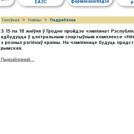
фармаканаглядзе
ЕАЭС
р
Галоўная
Навіны
Падрабязна
З 15 па 18 жніўня ў Гродне пройдзе чэмпіянат Рэспубл
адбудуцца ў цэнтральным спартыўным комплексе «Нё
з розных рэгіёнаў краіны. На чэмпіянаце будуць прадст
рымская.
Падрабязней...