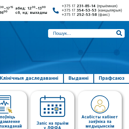
+375 17
231-85-14
(прыёмная)
30
15
30
00
8
–17
абед: 12
–13
+375 17
354-53-53
(канцылярыя)
00
16
сб, нд: выхадны
+375 17
252-53-58
(факс)
Клінічныя даследаванні
Выданні
Прафсаюз
поўніць
Асабісты кабінет
едамленне
заяўніка па
Запіс на прыём
епажаданай
медыцынскім
у ЛФФА