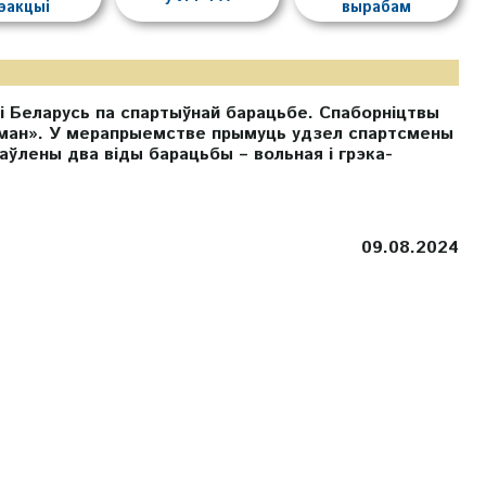
эакцыі
вырабам
ікі Беларусь па спартыўнай барацьбе. Спаборніцтвы
ман». У мерапрыемстве прымуць удзел спартсмены
аўлены два віды барацьбы – вольная і грэка-
09.08.2024