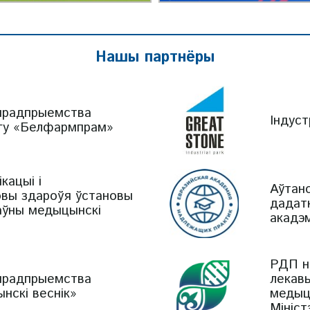
Нашы партнёры
 прадпрыемства
Індуст
нгу «Белфармпрам»
кацыі і
Аўтан
овы здароўя ўстановы
дадатк
аўны медыцынскі
акадэ
РДП н
 прадпрыемства
лекавы
нскі веснік»
медыц
Мініст