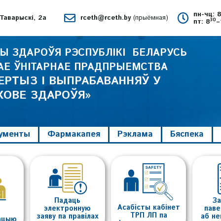
пн-чц: 
 Таварыскі, 2а
rceth@rceth.by
(прыёмная)
30
пт: 8
–
ВЫ ЗДАРОЎЯ РЭСПУБЛІКІ БЕЛАРУСЬ
АЕ ЎНІТАРНАЕ ПРАДПРЫЕМСТВА
ЕРТЫЗ І ВЫПРАБАВАННЯЎ У
ХОВЕ ЗДАРОЎЯ»
ументы
Фармакапея
Рэклама
Бяспека
Падаць
За
Асабісты кабінет
электронную
пав
ТРП ЛП па
заяву па правілах
аб н
тацыю