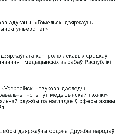
ова адукацыі «Гомельскі дзяржаўны
нскі універсітэт»
 дзяржаўнага кантролю лекавых сродкаў,
явання і медыцынскіх вырабаў Рэспублікі
«Усерасійскі навукова-даследчы і
бавальны інстытут медыцынскай тэхнікі»
альнай службы па наглядзе ў сферы аховы
ўя
іцебскі дзяржаўны ордэна Дружбы народаў