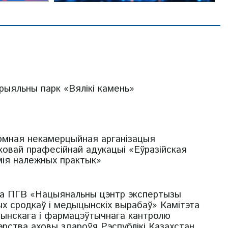
рыяльны парк «Вялікі камень»
омная некамерцыйная арганізацыя
овай прафесійнай адукацыі «Еўразійская
мія належных практык»
а ПГВ «Нацыянальны цэнтр экспертызы
х сродкаў і медыцынскіх вырабаў» Камітэта
ынскага і фармацэўтычнага кантролю
эрства аховы здароўя Рэспублікі Казахстан