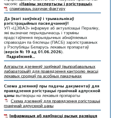
часопіс
«Навіны экспертызы і рэгістрацыі»
спампаваць рахунак-фактуру
Да ўвагі заяўнікаў і трымальнікаў
рэгістрацыйных пасведчанняў!
УП «ЦЭВАЗ» інфармуе аб актуалізацыі Пераліку,
які вызначае перыядычнасць і тэрміны
прадстаўлення перыядычных абнаўляемых
справаздач па бяспецы (ПАСБ) зарэгістраваных
у Рэспубліцы Беларусь лекавых прэпаратаў
(
версія № 19 ад 01.06.2026
).
Падрабязней...
Алгарытм дзеянняў заяўнікаў (выпрабавальных
лабараторый) для правядзення кантролю якасці
лекавых сродкаў па асобных паказчыках
Схема дзеянняў пры падачы дакументаў для
правядзення рэгістрацыі гранічнай адпускной
цаны
вытворцы на лекавыя прэпараты
Схема дзеянняў для правядзення рэгістрацыі
гранічнай адпускной цаны
Інфармацыя аб наяўнасці рызык развіцця