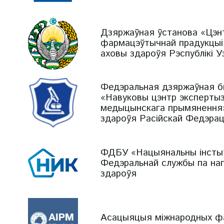
Дзяржаўная ўстанова «Цэнт
фармацэўтычнай прадукцыі»
аховы здароўя Рэспублікі У
Федэральная дзяржаўная б
«Навуковы цэнтр эксперты
медыцынскага прымянення»
здароўя Расійскай Федэрац
ФДБУ «Нацыянальны інстыт
Федэральнай службы па на
здароўя
Асацыяцыя міжнародных ф