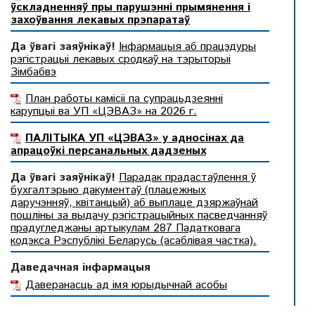
ўскладненняў пры парушэнні прымянення і
захоўвання лекавых прэпаратаў
Да ўвагі заяўнікаў!
Інфармацыя аб працэдуры
рэгістрацыі лекавых сродкаў на тэрыторыі
Зімбабвэ
План работы камісіі па супрацьдзеянні
карупцыі ва УП «ЦЭВАЗ» на 2026 г.
ПАЛІТЫКА УП «ЦЭВАЗ» у адносінах да
апрацоўкі персанальных дадзеных
Да ўвагі заяўнікаў!
Парадак прадастаўлення ў
бухгалтэрыю дакументаў (плацежных
даручэнняў, квітанцый) аб выплаце дзяржаўнай
пошліны за выдачу рэгістрацыйных пасведчанняў
прадугледжаны артыкулам 287 Падатковага
кодэкса Рэспублікі Беларусь (асаблівая частка).
Даведачная інфармацыя
Даверанасць ад імя юрыдычнай асобы