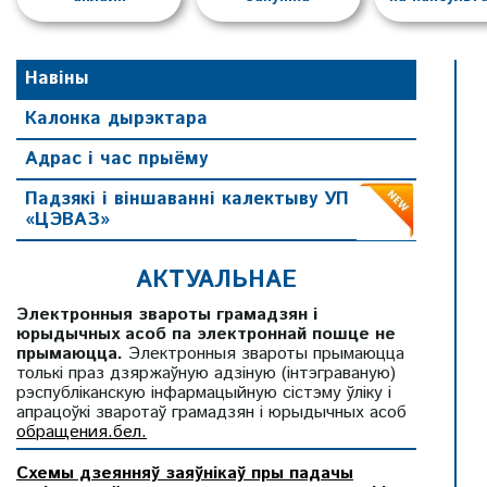
Навіны
Калонка дырэктара
Адрас і час прыёму
Падзякі і віншаванні калектыву УП
«ЦЭВАЗ»
АКТУАЛЬНАЕ
Электронныя звароты грамадзян і
юрыдычных асоб па электроннай пошце не
прымаюцца.
Электронныя звароты прымаюцца
толькі праз дзяржаўную адзіную (інтэграваную)
рэспубліканскую інфармацыйную сістэму ўліку і
апрацоўкі зваротаў грамадзян і юрыдычных асоб
обращения.бел.
Схемы дзеянняў заяўнікаў пры падачы