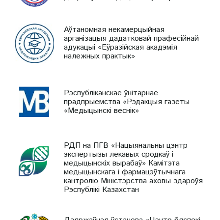
Аўтаномная некамерцыйная
арганізацыя дадатковай прафесійнай
адукацыі «Еўразійская акадэмія
належных практык»
Рэспубліканскае ўнітарнае
прадпрыемства «Рэдакцыя газеты
«Медыцынскі веснік»
РДП на ПГВ «Нацыянальны цэнтр
экспертызы лекавых сродкаў і
медыцынскіх вырабаў» Камітэта
медыцынскага і фармацэўтычнага
кантролю Міністэрства аховы здароўя
Рэспублікі Казахстан