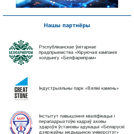
Нашы партнёры
Рэспубліканскае ўнітарнае
прадпрыемства «Кіруючая кампанія
холдынгу «Белфармпрам»
Індустрыяльны парк «Вялікі камень»
Інстытут павышэння кваліфікацыі і
перападрыхтоўкі кадраў аховы
здароўя ўстановы адукацыі «Беларускі
дзяржаўны медыцынскі універсітэт»