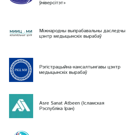
ўніверсітэт»
Міжнародны выпрабавальны даследчы
цэнтр медыцынскіх вырабаў
Рэгістрацыйна-кансалтынгавы цэнтр
медыцынскіх вырабаў
Asre Sanat Atbeen (Ісламская
Рэспубліка Іран)