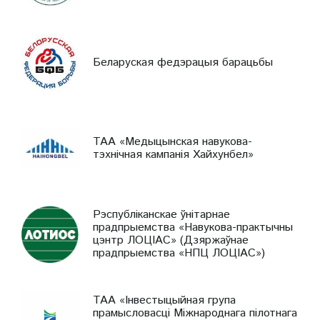
Беларуская федэрацыя барацьбы
ТАА «Медыцынская навукова-
тэхнічная кампанія Хайхунбел»
Рэспубліканскае ўнітарнае
прадпрыемства «Навукова-практычны
цэнтр ЛОЦІАС» (Дзяржаўнае
прадпрыемства «НПЦ ЛОЦІАС»)
ТАА «Інвестыцыйная група
прамысловасці Міжнароднага пілотнага