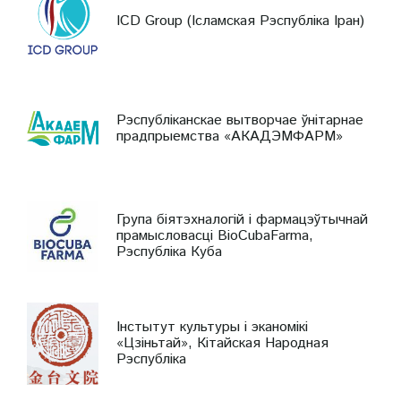
ICD Group (Ісламская Рэспубліка Іран)
Рэспубліканскае вытворчае ўнітарнае
прадпрыемства «АКАДЭМФАРМ»
Група біятэхналогій і фармацэўтычнай
прамысловасці BioCubaFarma,
Рэспубліка Куба
Інстытут культуры і эканомікі
«Цзіньтай», Кітайская Народная
Рэспубліка