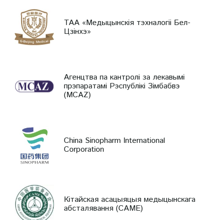
ТАА «Медыцынскія тэхналогіі Бел-
Цзінхэ»
Агенцтва па кантролі за лекавымі
прэпаратамі Рэспублікі Зімбабвэ
(MCAZ)
China Sinopharm International
Corporation
Кітайская асацыяцыя медыцынскага
абсталявання (CAME)