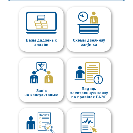
Базы дадзеных
Схемы дзеянняў
анлайн
заяўніка
Падаць
Запіс
электронную заяву
на кансультацыю
па правілах ЕАЭС