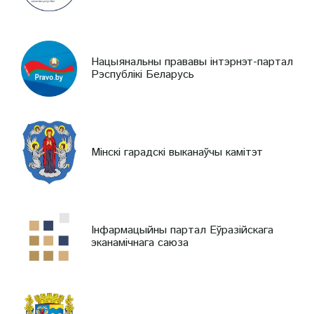
Нацыянальны прававы інтэрнэт-партал
Рэспублікі Беларусь
Мінскі гарадскі выканаўчы камітэт
Інфармацыйны партал Еўразійскага
эканамічнага саюза