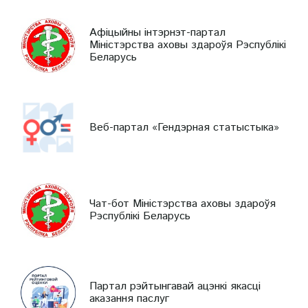
Афіцыйны інтэрнэт-партал
Міністэрства аховы здароўя Рэспублікі
Беларусь
Веб-партал «Гендэрная статыстыка»
Чат-бот Міністэрства аховы здароўя
Рэспублікі Беларусь
Партал рэйтынгавай ацэнкі якасці
аказання паслуг