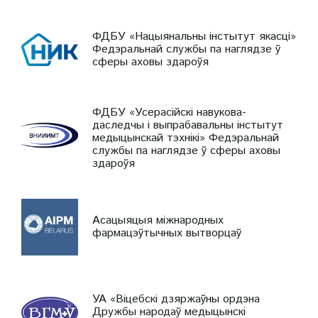
ФДБУ «Нацыянальны інстытут якасці»
Федэральнай службы па наглядзе ў
сферы аховы здароўя
ФДБУ «Усерасійскі навукова-
даследчы і выпрабавальны інстытут
медыцынскай тэхнікі» Федэральнай
службы па наглядзе ў сферы аховы
здароўя
Асацыяцыя міжнародных
фармацэўтычных вытворцаў
УА «Віцебскі дзяржаўны ордэна
Дружбы народаў медыцынскі