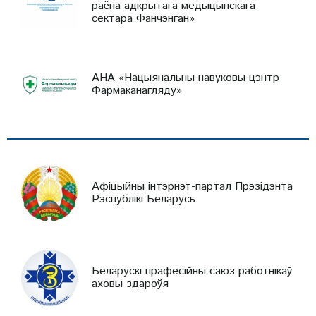
раёна адкрытага медыцынскага
сектара Фанчэнган»
АНА «Нацыянальны навуковы цэнтр
Фармаканагляду»
Афіцыйны інтэрнэт-партал Прэзідэнта
Рэспублікі Беларусь
Беларускі прафесійны саюз работнікаў
аховы здароўя