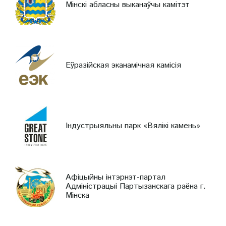
Мінскі абласны выканаўчы камітэт
Еўразійская эканамічная камісія
Індустрыяльны парк «Вялікі камень»
Афіцыйны інтэрнэт-партал
Адміністрацыі Партызанскага раёна г.
Мінска