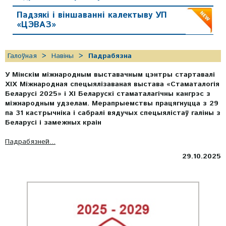
Падзякі і віншаванні калектыву УП
«ЦЭВАЗ»
Галоўная
Навіны
Падрабязна
У Мінскім міжнародным выставачным цэнтры стартавалі
XIX Міжнародная спецыялізаваная выстава «Стаматалогія
Беларусі 2025» і XI Беларускі стаматалагічны кангрэс з
міжнародным удзелам. Мерапрыемствы працягнуцца з 29
па 31 кастрычніка і сабралі вядучых спецыялістаў галіны з
Беларусі і замежных краін
Падрабязней...
29.10.2025