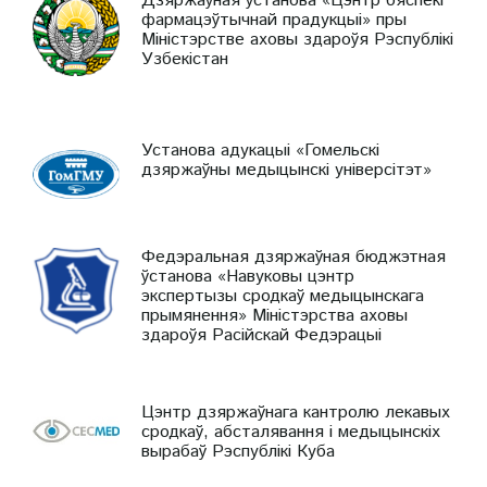
Дзяржаўная ўстанова «Цэнтр бяспекі
фармацэўтычнай прадукцыі» пры
Міністэрстве аховы здароўя Рэспублікі
Узбекістан
Установа адукацыі «Гомельскі
дзяржаўны медыцынскі універсітэт»
Федэральная дзяржаўная бюджэтная
ўстанова «Навуковы цэнтр
экспертызы сродкаў медыцынскага
прымянення» Міністэрства аховы
здароўя Расійскай Федэрацыі
Цэнтр дзяржаўнага кантролю лекавых
сродкаў, абсталявання і медыцынскіх
вырабаў Рэспублікі Куба