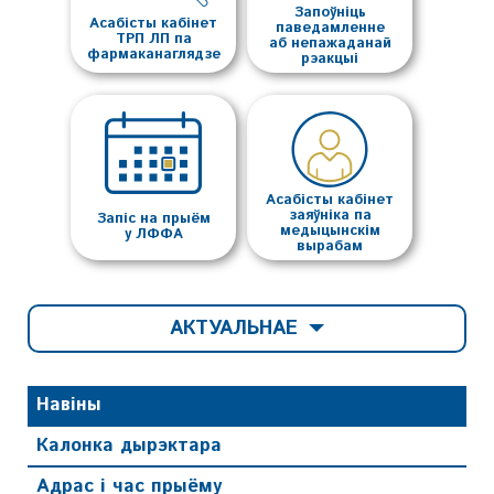
Запоўніць
Асабісты кабінет
паведамленне
ТРП ЛП па
аб непажаданай
фармаканаглядзе
рэакцыі
Асабісты кабінет
заяўніка па
Запіс на прыём
медыцынскім
у ЛФФА
вырабам
АКТУАЛЬНАЕ
Навіны
Калонка дырэктара
Адрас і час прыёму