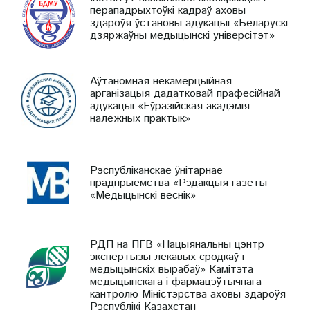
перападрыхтоўкі кадраў аховы
здароўя ўстановы адукацыі «Беларускі
дзяржаўны медыцынскі універсітэт»
Аўтаномная некамерцыйная
арганізацыя дадатковай прафесійнай
адукацыі «Еўразійская акадэмія
належных практык»
Рэспубліканскае ўнітарнае
прадпрыемства «Рэдакцыя газеты
«Медыцынскі веснік»
РДП на ПГВ «Нацыянальны цэнтр
экспертызы лекавых сродкаў і
медыцынскіх вырабаў» Камітэта
медыцынскага і фармацэўтычнага
кантролю Міністэрства аховы здароўя
Рэспублікі Казахстан