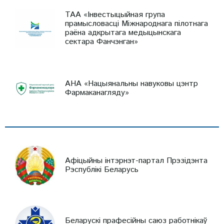
ТАА «Інвестыцыйная група
прамысловасці Міжнароднага пілотнага
раёна адкрытага медыцынскага
сектара Фанчэнган»
АНА «Нацыянальны навуковы цэнтр
Фармаканагляду»
Афіцыйны інтэрнэт-партал Прэзідэнта
Рэспублікі Беларусь
Беларускі прафесійны саюз работнікаў