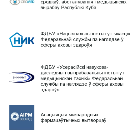
сродкаў, абсталявання і медыцынскіх
вырабаў Рэспублікі Куба
ФДБУ «Нацыянальны інстытут якасці»
Федэральнай службы па наглядзе ў
сферы аховы здароўя
ФДБУ «Усерасійскі навукова-
даследчы і выпрабавальны інстытут
медыцынскай тэхнікі» Федэральнай
службы па наглядзе ў сферы аховы
здароўя
Асацыяцыя міжнародных
фармацэўтычных вытворцаў