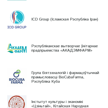
ICD Group (Ісламская Рэспубліка Іран)
Рэспубліканскае вытворчае ўнітарнае
прадпрыемства «АКАДЭМФАРМ»
Група біятэхналогій і фармацэўтычнай
прамысловасці BioCubaFarma,
Рэспубліка Куба
Інстытут культуры і эканомікі
«Цзіньтай», Кітайская Народная