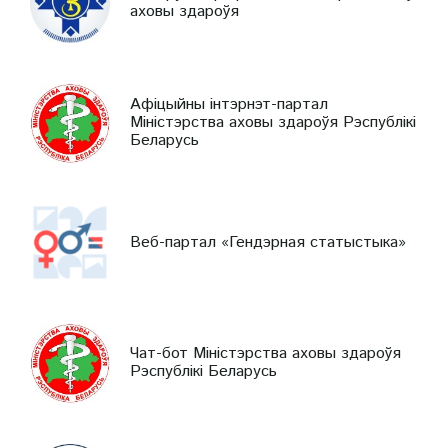
аховы здароўя
Афіцыйны інтэрнэт-партал
Міністэрства аховы здароўя Рэспублікі
Беларусь
Веб-партал «Гендэрная статыстыка»
Чат-бот Міністэрства аховы здароўя
Рэспублікі Беларусь