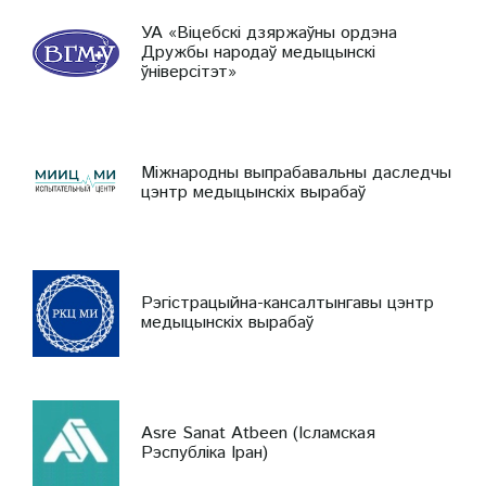
УА «Віцебскі дзяржаўны ордэна
Дружбы народаў медыцынскі
ўніверсітэт»
Міжнародны выпрабавальны даследчы
цэнтр медыцынскіх вырабаў
Рэгістрацыйна-кансалтынгавы цэнтр
медыцынскіх вырабаў
Asre Sanat Atbeen (Ісламская
Рэспубліка Іран)