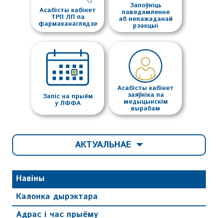
Запоўніць
Асабісты кабінет
паведамленне
ТРП ЛП па
аб непажаданай
фармаканаглядзе
рэакцыі
Асабісты кабінет
заяўніка па
Запіс на прыём
медыцынскім
у ЛФФА
вырабам
АКТУАЛЬНАЕ
Навіны
Калонка дырэктара
Адрас і час прыёму