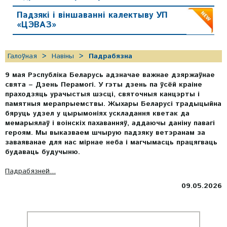
Падзякі і віншаванні калектыву УП
«ЦЭВАЗ»
Галоўная
Навіны
Падрабязна
9 мая Рэспубліка Беларусь адзначае важнае дзяржаўнае
свята – Дзень Перамогі. У гэты дзень па ўсёй краіне
праходзяць урачыстыя шэсці, святочныя канцэрты і
памятныя мерапрыемствы. Жыхары Беларусі традыцыйна
бяруць удзел у цырымоніях ускладання кветак да
мемарыялаў і воінскіх пахаванняў, аддаючы даніну павагі
героям. Мы выказваем шчырую падзяку ветэранам за
заваяванае для нас мірнае неба і магчымасць працягваць
будаваць будучыню.
Падрабязней...
09.05.2026