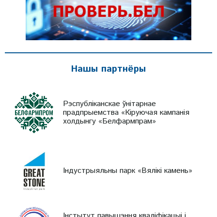
Нашы партнёры
Рэспубліканскае ўнітарнае
прадпрыемства «Кіруючая кампанія
холдынгу «Белфармпрам»
Індустрыяльны парк «Вялікі камень»
Інстытут павышэння кваліфікацыі і