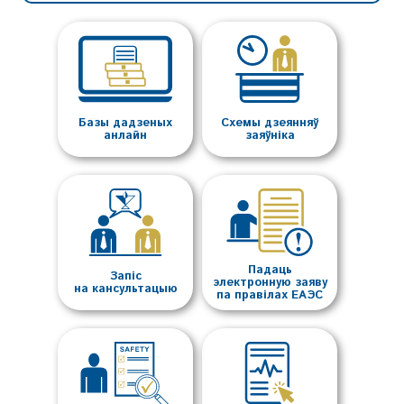
Базы дадзеных
Схемы дзеянняў
анлайн
заяўніка
Падаць
Запіс
электронную заяву
на кансультацыю
па правілах ЕАЭС