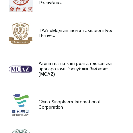
Рэспубліка
ТАА «Медыцынскія тэхналогіі Бел-
Цзінхэ»
Агенцтва па кантролі за лекавымі
прэпаратамі Рэспублікі Зімбабвэ
(MCAZ)
China Sinopharm International
Corporation