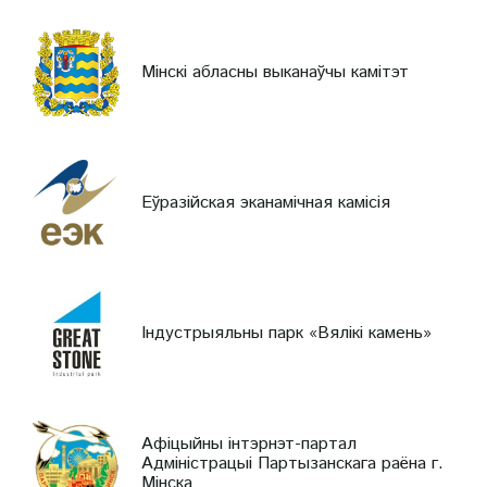
Мінскі абласны выканаўчы камітэт
Еўразійская эканамічная камісія
Індустрыяльны парк «Вялікі камень»
Афіцыйны інтэрнэт-партал
Адміністрацыі Партызанскага раёна г.
Мінска