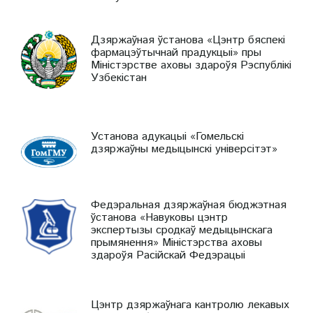
Дзяржаўная ўстанова «Цэнтр бяспекі
фармацэўтычнай прадукцыі» пры
Міністэрстве аховы здароўя Рэспублікі
Узбекістан
Установа адукацыі «Гомельскі
дзяржаўны медыцынскі універсітэт»
Федэральная дзяржаўная бюджэтная
ўстанова «Навуковы цэнтр
экспертызы сродкаў медыцынскага
прымянення» Міністэрства аховы
здароўя Расійскай Федэрацыі
Цэнтр дзяржаўнага кантролю лекавых