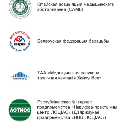
Кітайская асацыяцыя медыцынскага
абсталявання (CAME)
Беларуская федэрацыя барацьбы
ТАА «Медыцынская навукова-
тэхнічная кампанія Хайхунбел»
Рэспубліканскае ўнітарнае
прадпрыемства «Навукова-практычны
цэнтр ЛОЦІАС» (Дзяржаўнае
прадпрыемства «НПЦ ЛОЦІАС»)