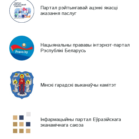
Партал рэйтынгавай ацэнкі якасці
аказання паслуг
Нацыянальны прававы інтэрнэт-партал
Рэспублікі Беларусь
Мінскі гарадскі выканаўчы камітэт
Інфармацыйны партал Еўразійскага
эканамічнага саюза