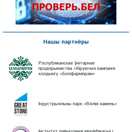
Нашы партнёры
Рэспубліканскае ўнітарнае
прадпрыемства «Кіруючая кампанія
холдынгу «Белфармпрам»
Індустрыяльны парк «Вялікі камень»
Інстытут павышэння кваліфікацыі і