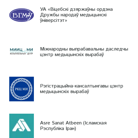
УА «Віцебскі дзяржаўны ордэна
Дружбы народаў медыцынскі
ўніверсітэт»
Міжнародны выпрабавальны даследчы
цэнтр медыцынскіх вырабаў
Рэгістрацыйна-кансалтынгавы цэнтр
медыцынскіх вырабаў
Asre Sanat Atbeen (Ісламская
Рэспубліка Іран)