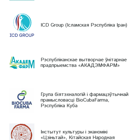
ICD Group (Ісламская Рэспубліка Іран)
Рэспубліканскае вытворчае ўнітарнае
прадпрыемства «АКАДЭМФАРМ»
Група біятэхналогій і фармацэўтычнай
прамысловасці BioCubaFarma,
Рэспубліка Куба
Інстытут культуры і эканомікі
«Цзіньтай», Кітайская Народная