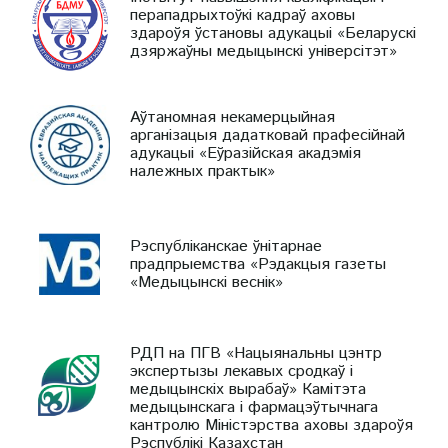
перападрыхтоўкі кадраў аховы
здароўя ўстановы адукацыі «Беларускі
дзяржаўны медыцынскі універсітэт»
Аўтаномная некамерцыйная
арганізацыя дадатковай прафесійнай
адукацыі «Еўразійская акадэмія
належных практык»
Рэспубліканскае ўнітарнае
прадпрыемства «Рэдакцыя газеты
«Медыцынскі веснік»
РДП на ПГВ «Нацыянальны цэнтр
экспертызы лекавых сродкаў і
медыцынскіх вырабаў» Камітэта
медыцынскага і фармацэўтычнага
кантролю Міністэрства аховы здароўя
Рэспублікі Казахстан