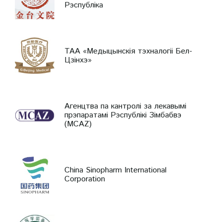
Рэспубліка
ТАА «Медыцынскія тэхналогіі Бел-
Цзінхэ»
Агенцтва па кантролі за лекавымі
прэпаратамі Рэспублікі Зімбабвэ
(MCAZ)
China Sinopharm International
Corporation