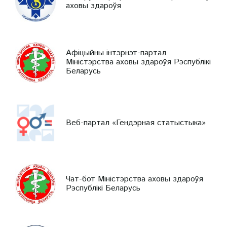
аховы здароўя
Афіцыйны інтэрнэт-партал
Міністэрства аховы здароўя Рэспублікі
Беларусь
Веб-партал «Гендэрная статыстыка»
Чат-бот Міністэрства аховы здароўя
Рэспублікі Беларусь