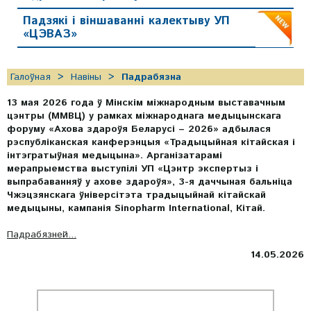
Падзякі і віншаванні калектыву УП
«ЦЭВАЗ»
Галоўная
Навіны
Падрабязна
13 мая 2026 года ў Мінскім міжнародным выставачным
цэнтры (ММВЦ) у рамках міжнароднага медыцынскага
форуму «Ахова здароўя Беларусі – 2026» адбылася
рэспубліканская канферэнцыя «Традыцыйная кітайская і
інтэгратыўная медыцына». Арганізатарамі
мерапрыемства выступілі УП «Цэнтр экспертыз і
выпрабаванняў у ахове здароўя», 3-я даччыная бальніца
Чжэцзянскага ўніверсітэта традыцыйнай кітайскай
медыцыны, кампанія Sinopharm International, Кітай.
Падрабязней...
14.05.2026