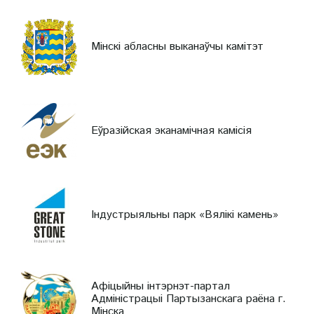
Мінскі абласны выканаўчы камітэт
Еўразійская эканамічная камісія
Індустрыяльны парк «Вялікі камень»
Афіцыйны інтэрнэт-партал
Адміністрацыі Партызанскага раёна г.
Мінска