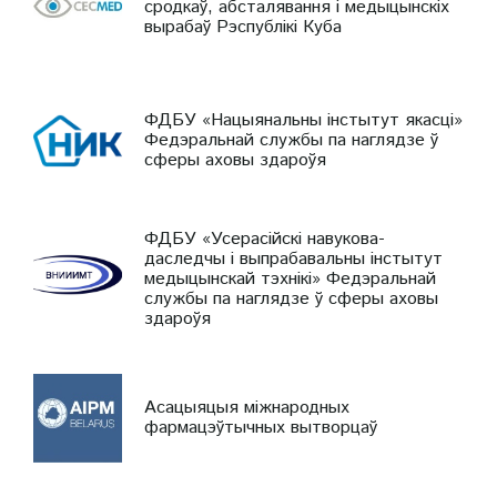
сродкаў, абсталявання і медыцынскіх
вырабаў Рэспублікі Куба
ФДБУ «Нацыянальны інстытут якасці»
Федэральнай службы па наглядзе ў
сферы аховы здароўя
ФДБУ «Усерасійскі навукова-
даследчы і выпрабавальны інстытут
медыцынскай тэхнікі» Федэральнай
службы па наглядзе ў сферы аховы
здароўя
Асацыяцыя міжнародных
фармацэўтычных вытворцаў