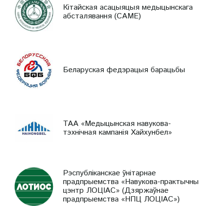
Кітайская асацыяцыя медыцынскага
абсталявання (CAME)
Беларуская федэрацыя барацьбы
ТАА «Медыцынская навукова-
тэхнічная кампанія Хайхунбел»
Рэспубліканскае ўнітарнае
прадпрыемства «Навукова-практычны
цэнтр ЛОЦІАС» (Дзяржаўнае
прадпрыемства «НПЦ ЛОЦІАС»)