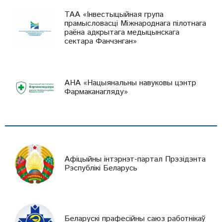
ТАА «Інвестыцыйная група
прамысловасці Міжнароднага пілотнага
раёна адкрытага медыцынскага
сектара Фанчэнган»
АНА «Нацыянальны навуковы цэнтр
Фармаканагляду»
Афіцыйны інтэрнэт-партал Прэзідэнта
Рэспублікі Беларусь
Беларускі прафесійны саюз работнікаў