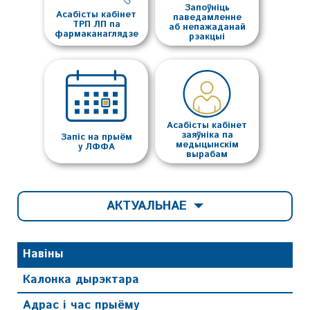
Запоўніць
Асабісты кабінет
паведамленне
ТРП ЛП па
аб непажаданай
фармаканаглядзе
рэакцыі
Асабісты кабінет
заяўніка па
Запіс на прыём
медыцынскім
у ЛФФА
вырабам
АКТУАЛЬНАЕ
Навіны
Калонка дырэктара
Адрас і час прыёму