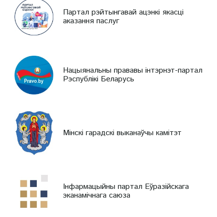
Партал рэйтынгавай ацэнкі якасці
аказання паслуг
Нацыянальны прававы інтэрнэт-партал
Рэспублікі Беларусь
Мінскі гарадскі выканаўчы камітэт
Інфармацыйны партал Еўразійскага
эканамічнага саюза