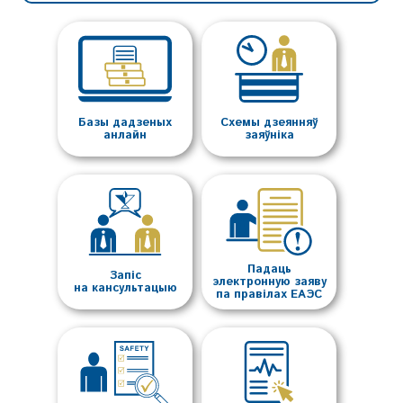
Базы дадзеных
Схемы дзеянняў
анлайн
заяўніка
Падаць
Запіс
электронную заяву
на кансультацыю
па правілах ЕАЭС