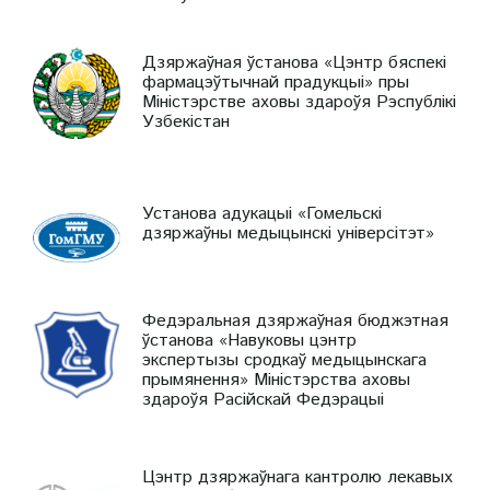
Дзяржаўная ўстанова «Цэнтр бяспекі
фармацэўтычнай прадукцыі» пры
Міністэрстве аховы здароўя Рэспублікі
Узбекістан
Установа адукацыі «Гомельскі
дзяржаўны медыцынскі універсітэт»
Федэральная дзяржаўная бюджэтная
ўстанова «Навуковы цэнтр
экспертызы сродкаў медыцынскага
прымянення» Міністэрства аховы
здароўя Расійскай Федэрацыі
Цэнтр дзяржаўнага кантролю лекавых