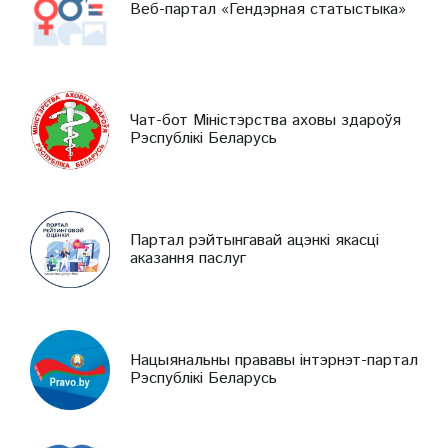
Веб-партал «Гендэрная статыстыка»
Чат-бот Міністэрства аховы здароўя
Рэспублікі Беларусь
Партал рэйтынгавай ацэнкі якасці
аказання паслуг
Нацыянальны прававы інтэрнэт-партал
Рэспублікі Беларусь