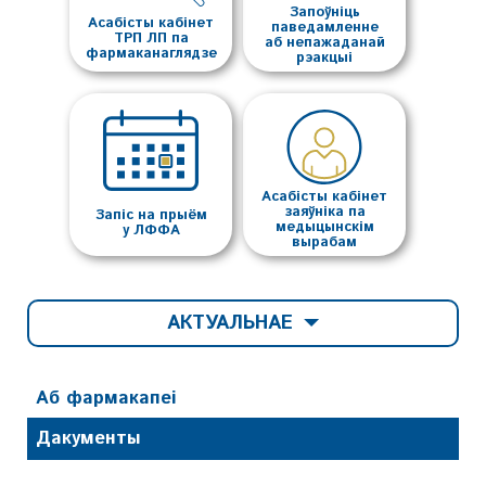
Запоўніць
Асабісты кабінет
паведамленне
ТРП ЛП па
аб непажаданай
фармаканаглядзе
рэакцыі
Асабісты кабінет
заяўніка па
Запіс на прыём
медыцынскім
у ЛФФА
вырабам
АКТУАЛЬНАЕ
Аб фармакапеi
Дакументы