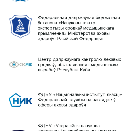
Федэральная дзяржаўная бюджэтная
ўстанова «Навуковы цэнтр
экспертызы сродкаў медыцынскага
прымянення» Міністэрства аховы
здароўя Расійскай Федэрацыі
Цэнтр дзяржаўнага кантролю лекавых
сродкаў, абсталявання і медыцынскіх
вырабаў Рэспублікі Куба
ФДБУ «Нацыянальны інстытут якасці»
Федэральнай службы па наглядзе ў
сферы аховы здароўя
ФДБУ «Усерасійскі навукова-