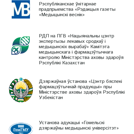
Рэспубліканскае ўнітарнае
прадпрыемства «Рэдакцыя газеты
«Медыцынскі веснік»
РДП на ПГВ «Нацыянальны цэнтр
экспертызы лекавых сродкаў і
медыцынскіх вырабаў» Камітэта
медыцынскага і фармацэўтычнага
кантролю Міністэрства аховы здароўя
Рэспублікі Казахстан
Дзяржаўная ўстанова «Цэнтр бяспекі
фармацэўтычнай прадукцыі» пры
Міністэрстве аховы здароўя Рэспублікі
Узбекістан
Установа адукацыі «Гомельскі
дзяржаўны медыцынскі універсітэт»