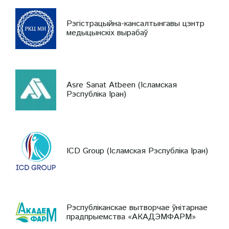
Рэгістрацыйна-кансалтынгавы цэнтр
медыцынскіх вырабаў
Asre Sanat Atbeen (Ісламская
Рэспубліка Іран)
ICD Group (Ісламская Рэспубліка Іран)
Рэспубліканскае вытворчае ўнітарнае
прадпрыемства «АКАДЭМФАРМ»