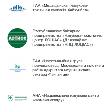
ТАА «Медыцынская навукова-
тэхнічная кампанія Хайхунбел»
Рэспубліканскае ўнітарнае
прадпрыемства «Навукова-практычны
цэнтр ЛОЦІАС» (Дзяржаўнае
прадпрыемства «НПЦ ЛОЦІАС»)
ТАА «Інвестыцыйная група
прамысловасці Міжнароднага пілотнага
раёна адкрытага медыцынскага
сектара Фанчэнган»
АНА «Нацыянальны навуковы цэнтр
Фармаканагляду»