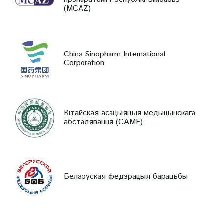
(MCAZ)
China Sinopharm International
Corporation
Кітайская асацыяцыя медыцынскага
абсталявання (CAME)
Беларуская федэрацыя барацьбы