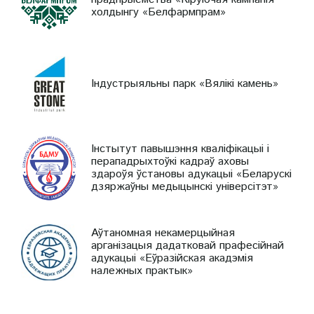
холдынгу «Белфармпрам»
Індустрыяльны парк «Вялікі камень»
Інстытут павышэння кваліфікацыі і
перападрыхтоўкі кадраў аховы
здароўя ўстановы адукацыі «Беларускі
дзяржаўны медыцынскі універсітэт»
Аўтаномная некамерцыйная
арганізацыя дадатковай прафесійнай
адукацыі «Еўразійская акадэмія
належных практык»