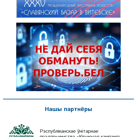
Нашы партнёры
Рэспубліканскае ўнітарнае
прадпрыемства «Кіруючая кампанія