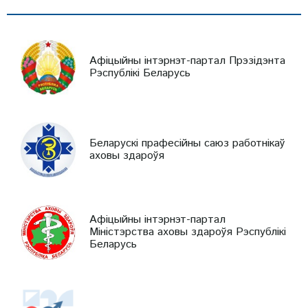
Афіцыйны інтэрнэт-партал Прэзідэнта
Рэспублікі Беларусь
Беларускі прафесійны саюз работнікаў
аховы здароўя
Афіцыйны інтэрнэт-партал
Міністэрства аховы здароўя Рэспублікі
Беларусь