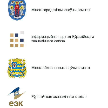
Мінскі гарадскі выканаўчы камітэт
Інфармацыйны партал Еўразійскага
эканамічнага саюза
Мінскі абласны выканаўчы камітэт
Еўразійская эканамічная камісія