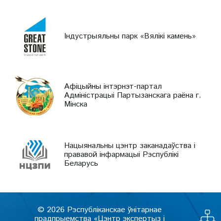
Індустрыяльны парк «Вялікі камень»
Афіцыйны інтэрнэт-партал
Адміністрацыі Партызанскага раёна г.
Мінска
Нацыянальны цэнтр заканадаўства і
прававой інфармацыі Рэспублікі
Беларусь
© 2026 Рэспубліканскае ўнітарнае
прадпрыемства «Цэнтр экспертыз і