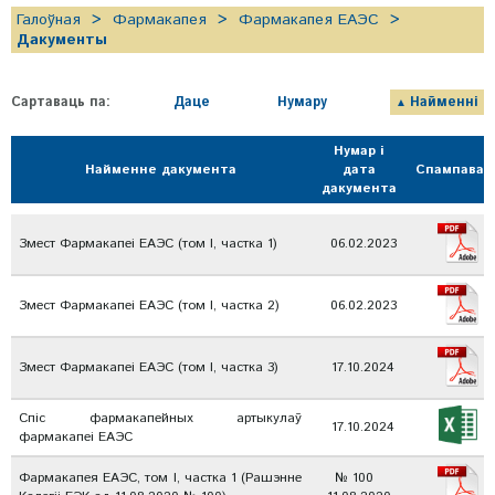
Галоўная
Фармакапея
Фармакапея ЕАЭС
Дакументы
Сартаваць па:
Даце
Нумару
Найменні
Нумар і
Найменне дакумента
дата
Спампавац
дакумента
Змест Фармакапеі ЕАЭС (том I, частка 1)
06.02.2023
Змест Фармакапеі ЕАЭС (том I, частка 2)
06.02.2023
Змест Фармакапеі ЕАЭС (том I, частка 3)
17.10.2024
Спіс фармакапейных артыкулаў
17.10.2024
фармакапеі ЕАЭС
Фармакапея ЕАЭС, том I, частка 1 (Рашэнне
№ 100