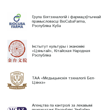
Група біятэхналогій і фармацэўтычнай
прамысловасці BioCubaFarma,
Рэспубліка Куба
Інстытут культуры і эканомікі
«Цзіньтай», Кітайская Народная
Рэспубліка
ТАА «Медыцынскія тэхналогіі Бел-
Цзінхэ»
Агенцтва па кантролі за лекавымі
прэпаратамі Рэспублікі Зімбабвэ