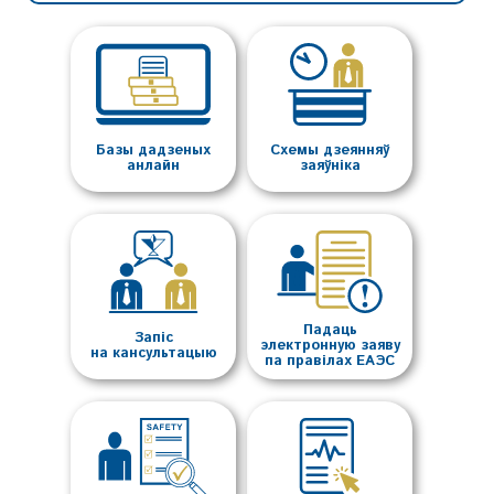
Базы дадзеных
Схемы дзеянняў
анлайн
заяўніка
Падаць
Запіс
электронную заяву
на кансультацыю
па правілах ЕАЭС