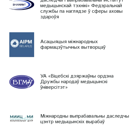
даследчы і выпрабавальны інстытут
медыцынскай тэхнікі» Федэральнай
службы па наглядзе ў сферы аховы
здароўя
Асацыяцыя міжнародных
фармацэўтычных вытворцаў
УА «Віцебскі дзяржаўны ордэна
Дружбы народаў медыцынскі
ўніверсітэт»
Міжнародны выпрабавальны даследчы
цэнтр медыцынскіх вырабаў