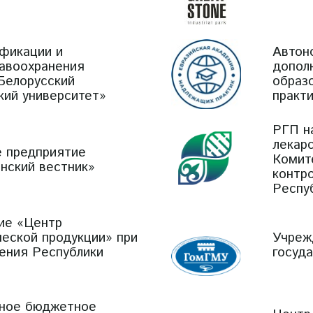
фикации и
Автон
равоохранения
допол
Белорусский
образ
кий университет»
практ
РГП н
лекар
е предприятие
Комит
нский вестник»
контр
Респу
ие «Центр
еской продукции» при
Учреж
ения Республики
госуд
нное бюджетное