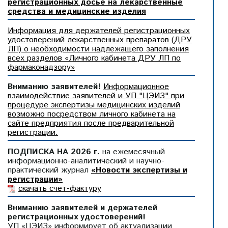
регистрационных досье на лекарственные
средства и медицинские изделия
Информация для держателей регистрационных
удостоверений лекарственных препаратов (ДРУ
ЛП) о необходимости надлежащего заполнения
всех разделов «Личного кабинета ДРУ ЛП по
фармаконадзору»
Вниманию заявителей!
Информационное
взаимодействие заявителей и УП "ЦЭИЗ" при
процедуре экспертизы медицинских изделий
возможно посредством личного кабинета на
сайте предприятия после предварительной
регистрации.
ПОДПИСКА НА 2026 г.
на ежемесячный
информационно-аналитический и научно-
практический журнал
«Новости экспертизы и
регистрации»
скачать счет-фактуру
Вниманию заявителей и держателей
регистрационных удостоверений!
УП «ЦЭИЗ» информирует об актуализации