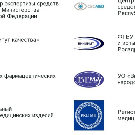
Центр
р экспертизы средств
средс
 Министерства
Респу
ой Федерации
ФГБУ 
тут качества»
и исп
Росзд
х фармацевтических
УО «В
народ
ьный
Регис
медицинских изделий
медиц