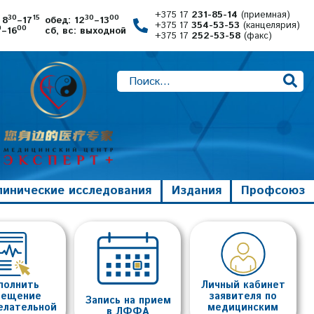
+375 17
231-85-14
(приемная)
30
15
30
00
 8
–17
обед: 12
–13
+375 17
354-53-53
(канцелярия)
0
00
–16
сб, вс: выходной
+375 17
252-53-58
(факс)
линические исследования
Издания
Профсоюз
полнить
Личный кабинет
вещение
заявителя по
Запись на прием
елательной
медицинским
в ЛФФА