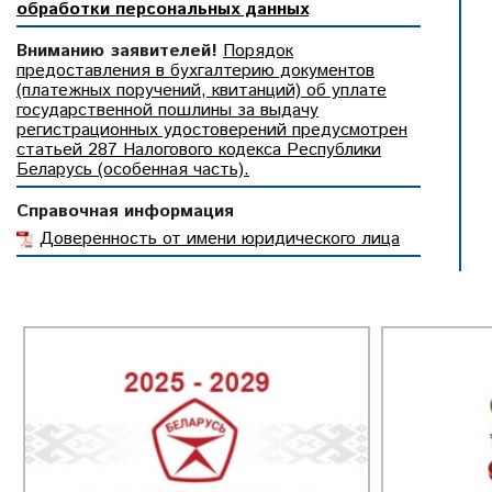
обработки персональных данных
Вниманию заявителей!
Порядок
предоставления в бухгалтерию документов
(платежных поручений, квитанций) об уплате
государственной пошлины за выдачу
регистрационных удостоверений предусмотрен
статьей 287 Налогового кодекса Республики
Беларусь (особенная часть).
Справочная информация
Доверенность от имени юридического лица