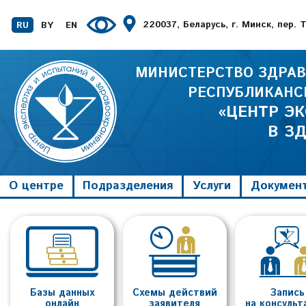
220037, Беларусь, г. Минск, пер.
RU
BY
EN
МИНИСТЕРСТВО ЗДРАВ
РЕСПУБЛИКАНС
«ЦЕНТР Э
В З
О центре
Подразделения
Услуги
Докумен
Базы данных
Схемы действий
Запись
онлайн
заявителя
на консуль