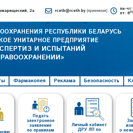
пн-чт:
 Товарищеский, 2а
rceth@rceth.by
(приемная)
3
пт: 8
ООХРАНЕНИЯ РЕСПУБЛИКИ БЕЛАРУСЬ
КОЕ УНИТАРНОЕ ПРЕДПРИЯТИЕ
КСПЕРТИЗ И ИСПЫТАНИЙ
ДРАВООХРАНЕНИИ»
ты
Фармакопея
Реклама
Безопасность
К
Подать
электронное
За
Личный кабинет
заявление
из
ДРУ ЛП по
по правилам
о неж
тацию