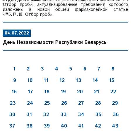
Отбор проб», актуализированные требования которого
изложены в новой общей фармакопейной статье
«#5.17.10. Отбор проб».
04.07.2022
День Независимости Республики Беларуcь
1
2
3
4
5
6
7
8
9
10
11
12
13
14
15
16
17
18
19
20
21
22
23
24
25
26
27
28
29
30
31
32
33
34
35
36
37
38
39
40
41
42
43