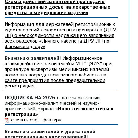
Схемы действий заявителей при подаче
регистрационных досье на лекарственные
средства и медицинские изделия
Информация для держателей регистрационных
удостоверений лекарственных препаратов (ДРУ
ЛП) о необходимости надлежащего заполнения
всех разделов «Личного кабинета ДРУ ЛП по
фармаконадзору»
Вниманию заявителей!
Информационное
взаимодействие заявителей и УП "ЦЭИЗ" при
процедуре экспертизы медицинских изделий
возможно посредством личного кабинета на
сайте предприятия после предварительной
регистрации.
ПОДПИСКА НА 2026 г.
на ежемесячный
информационно-аналитический и научно-
практический журнал
«Новости экспертизы и
регистрации»
скачать счет-фактуру
Вниманию заявителей и держателей
регистрационных удостоверений!