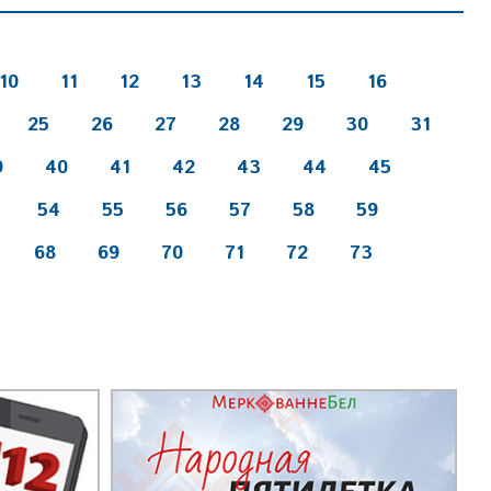
10
11
12
13
14
15
16
25
26
27
28
29
30
31
9
40
41
42
43
44
45
54
55
56
57
58
59
68
69
70
71
72
73