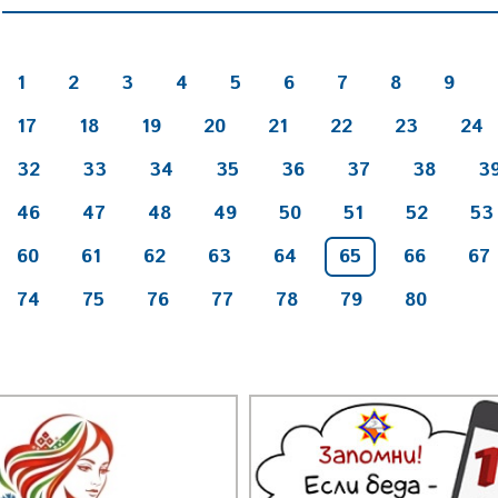
1
2
3
4
5
6
7
8
9
17
18
19
20
21
22
23
24
32
33
34
35
36
37
38
3
46
47
48
49
50
51
52
53
60
61
62
63
64
65
66
67
74
75
76
77
78
79
80