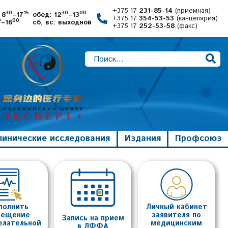
+375 17
231-85-14
(приемная)
30
15
30
00
 8
–17
обед: 12
–13
+375 17
354-53-53
(канцелярия)
0
00
–16
сб, вс: выходной
+375 17
252-53-58
(факс)
линические исследования
Издания
Профсоюз
полнить
Личный кабинет
вещение
заявителя по
Запись на прием
елательной
медицинским
в ЛФФА