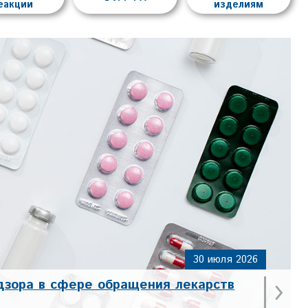
еакции
изделиям
30 июля 2026
›
дзора в сфере обращения лекарств