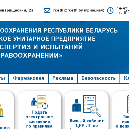
пн-чт:
 Товарищеский, 2а
rceth@rceth.by
(приемная)
3
пт: 8
ООХРАНЕНИЯ РЕСПУБЛИКИ БЕЛАРУСЬ
КОЕ УНИТАРНОЕ ПРЕДПРИЯТИЕ
КСПЕРТИЗ И ИСПЫТАНИЙ
ДРАВООХРАНЕНИИ»
ты
Фармакопея
Реклама
Безопасность
К
Подать
электронное
За
Личный кабинет
заявление
из
ДРУ ЛП по
по правилам
о неж
тацию