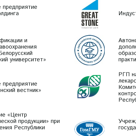
е предприятие
олдинга
Индус
фикации и
Автон
равоохранения
допол
Белорусский
образ
кий университет»
практ
РГП н
лекар
е предприятие
Комит
нский вестник»
контр
Респу
ие «Центр
еской продукции» при
Учреж
ения Республики
госуд