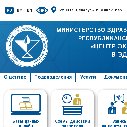
220037, Беларусь, г. Минск, пер.
RU
BY
EN
МИНИСТЕРСТВО ЗДРАВ
РЕСПУБЛИКАНС
«ЦЕНТР Э
В З
О центре
Подразделения
Услуги
Докумен
Базы данных
Схемы действий
Запись
онлайн
заявителя
на консуль