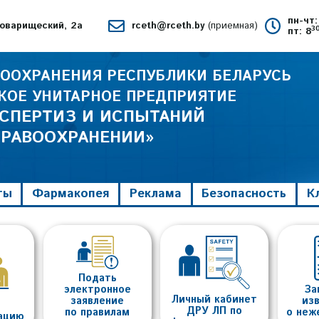
пн-чт:
 Товарищеский, 2а
rceth@rceth.by
(приемная)
3
пт: 8
ООХРАНЕНИЯ РЕСПУБЛИКИ БЕЛАРУСЬ
КОЕ УНИТАРНОЕ ПРЕДПРИЯТИЕ
КСПЕРТИЗ И ИСПЫТАНИЙ
ДРАВООХРАНЕНИИ»
ты
Фармакопея
Реклама
Безопасность
К
Подать
электронное
За
Личный кабинет
заявление
из
ДРУ ЛП по
по правилам
о неж
тацию