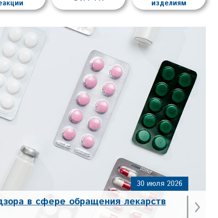
еакции
изделиям
30 июля 2026
›
дзора в сфере обращения лекарств