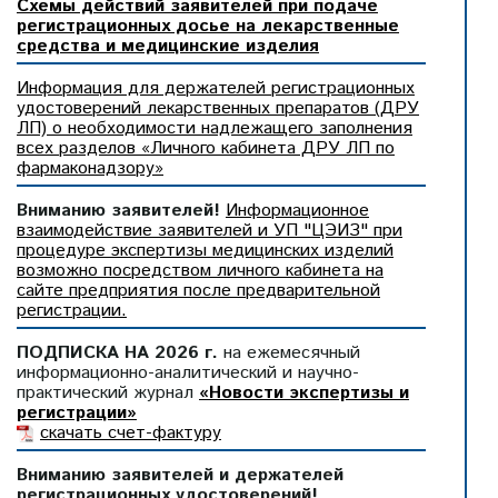
Схемы действий заявителей при подаче
регистрационных досье на лекарственные
средства и медицинские изделия
Информация для держателей регистрационных
удостоверений лекарственных препаратов (ДРУ
ЛП) о необходимости надлежащего заполнения
всех разделов «Личного кабинета ДРУ ЛП по
фармаконадзору»
Вниманию заявителей!
Информационное
взаимодействие заявителей и УП "ЦЭИЗ" при
процедуре экспертизы медицинских изделий
возможно посредством личного кабинета на
сайте предприятия после предварительной
регистрации.
ПОДПИСКА НА 2026 г.
на ежемесячный
информационно-аналитический и научно-
практический журнал
«Новости экспертизы и
регистрации»
скачать счет-фактуру
Вниманию заявителей и держателей
регистрационных удостоверений!