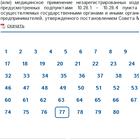
(или) медицинское применение незарегистрированных изд
предусмотренных подпунктами 10.28.1 – 10.28.4 пункт
осуществляемых государственными органами и иными орган
предпринимателей, утвержденного постановлением Совета Ми
скачать
1
2
3
4
5
6
7
8
9
17
18
19
20
21
22
23
24
32
33
34
35
36
37
38
3
46
47
48
49
50
51
52
53
60
61
62
63
64
65
66
67
74
75
76
77
78
79
80