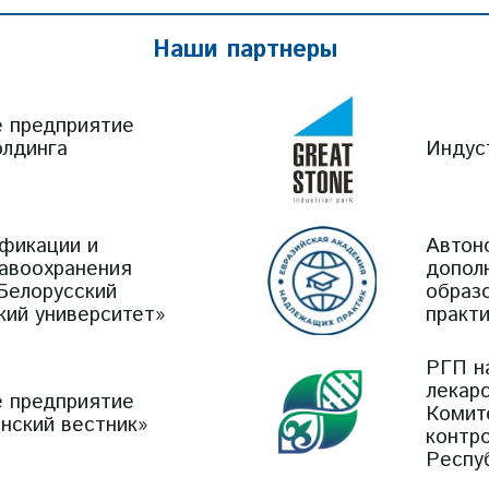
Наши партнеры
е предприятие
олдинга
Индус
фикации и
Автон
равоохранения
допол
Белорусский
образ
кий университет»
практ
РГП н
лекар
е предприятие
Комит
нский вестник»
контр
Респу