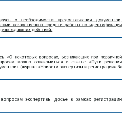
арусь о необходимости предоставления документов,
лями лекарственных средств работы по идентификации
едупреждающих действий.
сь «О некоторых вопросах, возникающих при первичной
росам можно ознакомиться в статье «Пути решения
кументов» (журнал «Новости экспертизы и регистрации» №
 вопросам экспертизы досье в рамках регистрации