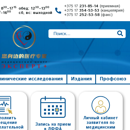
+375 17
231-85-14
(приемная)
30
15
30
00
 8
–17
обед: 12
–13
+375 17
354-53-53
(канцелярия)
0
00
–16
сб, вс: выходной
+375 17
252-53-58
(факс)
линические исследования
Издания
Профсоюз
полнить
Личный кабинет
вещение
заявителя по
Запись на прием
елательной
медицинским
в ЛФФА