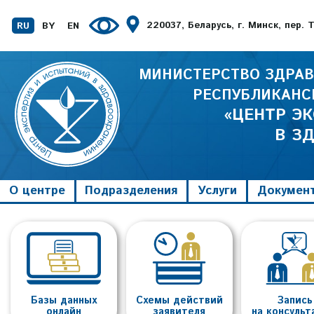
220037, Беларусь, г. Минск, пер.
RU
BY
EN
МИНИСТЕРСТВО ЗДРАВ
РЕСПУБЛИКАНС
«ЦЕНТР Э
В З
О центре
Подразделения
Услуги
Докумен
Базы данных
Схемы действий
Запись
онлайн
заявителя
на консуль