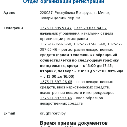
Отдел организации регистрации
Адрес
220037, Республика Беларусь, г. Минск,
Товарищеский пер. 2а
Телефоны
+375-17-395-53-47
,
+375-29-637-84-07
–
начальник управления, начальник отдела
организации регистрации
+375-17-361-23-60
,
+375-17-374-53-48
,
+375-17-
397-53-46
– регистрация лекарственных
средств (
прием телефонных обращений
осуществляется по следующему графику:
понедельник, среда – с 13:00 до 17:15;
вторник, четверг – с 8:30 до 12:30; пятница
– с 13:00 до 16:00
)
+375-17-397-96-05
– ввоз лекарственных
средств, ввоз наркотических средств,
психотропных веществ и их прекурсоров
+375-17-397-53-46
– ввоз образцов
лекарственных средств
E-mail
drug@rceth.by
Время приема документов