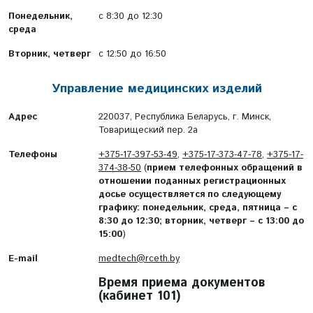
Понедельник,
с 8:30 до 12:30
среда
Вторник, четверг
с 12:50 до 16:50
Управление медицинских изделий
Адрес
220037, Республика Беларусь, г. Минск,
Товарищеский пер. 2а
Телефоны
+375-17-397-53-49
,
+375-17-373-47-78
,
+375-17-
374-38-50
(
прием телефонных обращений в
отношении поданных регистрационных
досье осуществляется по следующему
графику: понедельник, среда, пятница – с
8:30 до 12:30; вторник, четверг – с 13:00 до
15:00
)
E-mail
medtech@rceth.by
Время приема документов
(кабинет 101)